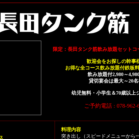
限定：長田タンク筋飲み放題セットコ
歓迎会をお探しの幹事様!
お得な全コース飲み放題付鉄板料
飲み放題付2,980～4,98
貸切宴会は最大～20名
幼児無料・小学生＆70歳以上
ご予約電話 : 078-962-6
料理内容
突き出し（スピードメニューから
ス