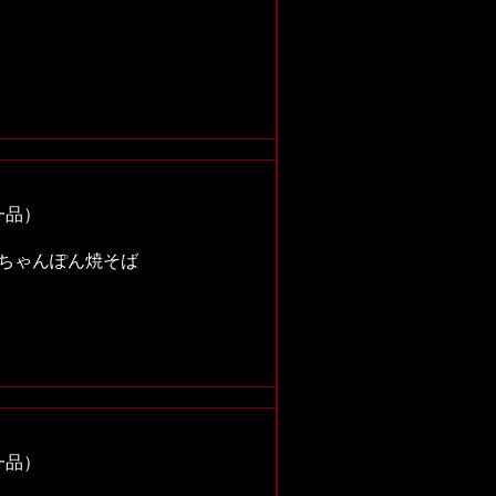
一品）
はちゃんぽん焼そば
一品）