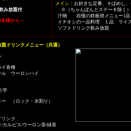
メイン：
お好きな定番、そばめし
ク飲み放題付
※（ちゃんぽんとステーキ除く
汁物 自慢の鉄板焼メニュー1品
4名様から～
イチオシの一品料理 １品 ライ
ソフトドリンク飲み放題
放題ドリンクメニュー（共通）
ル
ハイ各種
ール ウーロンハイ
/芋
キー （ロック・水割り）
ドリンク
/カルピス/ウーロン茶/緑茶