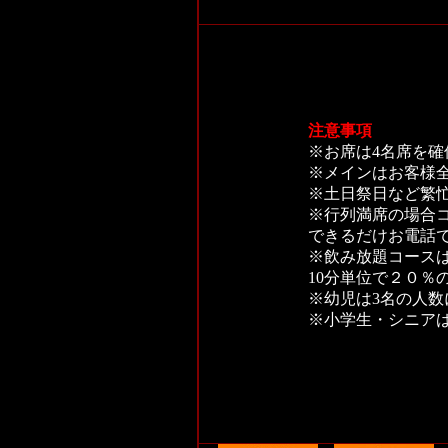
注意事項
※お席は4名席を
※メインはお客様
※土日祭日など繁
※行列満席の場合
できるだけお電話
※飲み放題コース
10分単位で２０％
※幼児は3名の人
※小学生・シニア