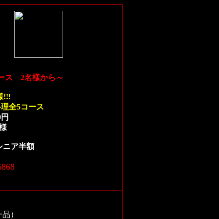
ース 2名様から～
!!
理全5コース
0円
様
シニア半額
868
一品）