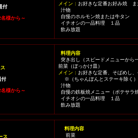
メイン：
お好きな定番お好み焼 ま
題付
汁物
自慢のホルモン焼または牛タン
2名様から～
イチオシの一品料理 １品
飲み放題
料理内容
突き出し（スピードメニューから
前菜（ぼっかけ皿）
ース
メイン：
お好きな定番、そばめし
題付
※（ちゃんぽんとステーキ除く
汁物
2名様から～
自慢の鉄板焼メニュー（ポテサラ焼
イチオシの一品料理 １品
飲み放題
料理内容
前菜
ース