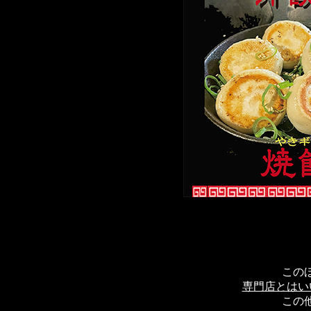
この
専門店とはい
この