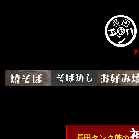
長
長田タンク筋の