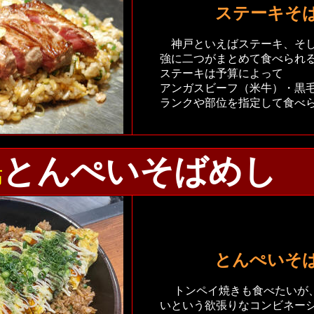
ステーキそ
神戸といえばステーキ、そし
強に二つがまとめて食べられ
ステーキは予算によって
アンガスビーフ（米牛）・黒毛
ランクや部位を指定して食べ
とんぺいそばめし
筋
とんぺいそ
トンペイ焼きも食べたいが
いという欲張りなコンビネー